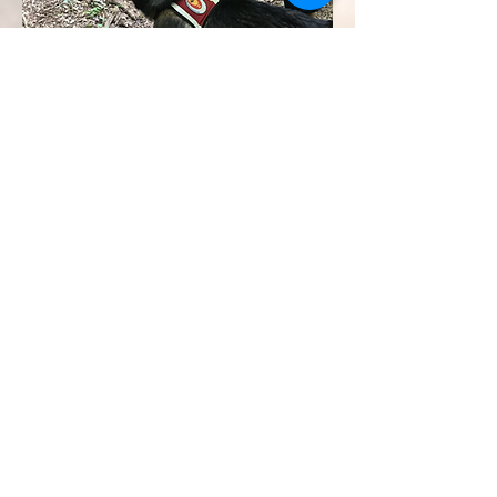
Flächensuche
SV OG Delbrück
Zwei Tage Praxisarbeit