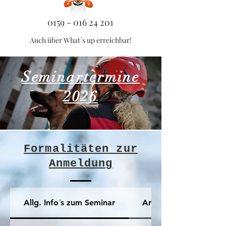
0159 - 016 24 201
Auch über What´s up erreichbar!
Seminartermine
2026
Formalitäten zur
Anmeldung
Allg. Info´s zum Seminar
Anmeldung